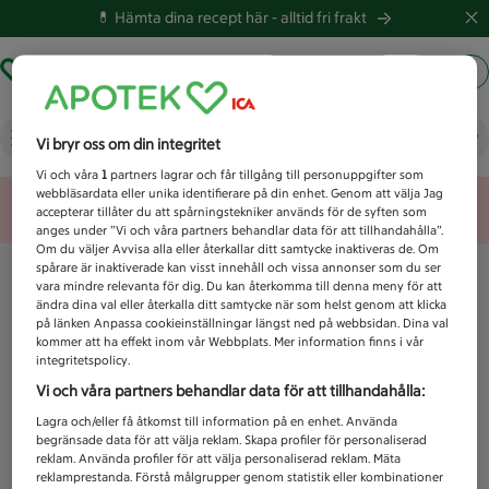
💊 Hämta dina recept här -
alltid fri frakt
Hämta ut recept
Logga in
Vad letar du efter idag?
Vi bryr oss om din integritet
Vi och våra
1
partners lagrar och får tillgång till personuppgifter som
webbläsardata eller unika identifierare på din enhet. Genom att välja Jag
Unknown error
accepterar tillåter du att spårningstekniker används för de syften som
anges under ”Vi och våra partners behandlar data för att tillhandahålla”.
Om du väljer Avvisa alla eller återkallar ditt samtycke inaktiveras de. Om
spårare är inaktiverade kan visst innehåll och vissa annonser som du ser
vara mindre relevanta för dig. Du kan återkomma till denna meny för att
ändra dina val eller återkalla ditt samtycke när som helst genom att klicka
på länken Anpassa cookieinställningar längst ned på webbsidan. Dina val
kommer att ha effekt inom vår Webbplats. Mer information finns i vår
integritetspolicy.
Vi och våra partners behandlar data för att tillhandahålla:
Lagra och/eller få åtkomst till information på en enhet. Använda
begränsade data för att välja reklam. Skapa profiler för personaliserad
reklam. Använda profiler för att välja personaliserad reklam. Mäta
reklamprestanda. Förstå målgrupper genom statistik eller kombinationer