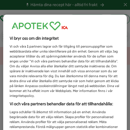
💊 Hämta dina recept här -
alltid fri frakt
Hämta ut recept
Logga in
Vad letar du efter idag?
Vi bryr oss om din integritet
Vi och våra
1
partners lagrar och får tillgång till personuppgifter som
webbläsardata eller unika identifierare på din enhet. Genom att välja Jag
Unknown error
accepterar tillåter du att spårningstekniker används för de syften som
anges under ”Vi och våra partners behandlar data för att tillhandahålla”.
Om du väljer Avvisa alla eller återkallar ditt samtycke inaktiveras de. Om
spårare är inaktiverade kan visst innehåll och vissa annonser som du ser
vara mindre relevanta för dig. Du kan återkomma till denna meny för att
ändra dina val eller återkalla ditt samtycke när som helst genom att klicka
på länken Anpassa cookieinställningar längst ned på webbsidan. Dina val
kommer att ha effekt inom vår Webbplats. Mer information finns i vår
integritetspolicy.
Vi och våra partners behandlar data för att tillhandahålla:
Lagra och/eller få åtkomst till information på en enhet. Använda
begränsade data för att välja reklam. Skapa profiler för personaliserad
reklam. Använda profiler för att välja personaliserad reklam. Mäta
reklamprestanda. Förstå målgrupper genom statistik eller kombinationer