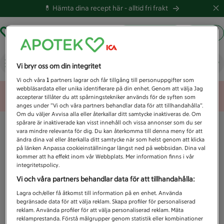
💊 Hämta dina recept här -
alltid fri frakt
Hämta ut recept
Logga in
Vad letar du efter idag?
Vi bryr oss om din integritet
Vi och våra
1
partners lagrar och får tillgång till personuppgifter som
webbläsardata eller unika identifierare på din enhet. Genom att välja Jag
Unknown error
accepterar tillåter du att spårningstekniker används för de syften som
anges under ”Vi och våra partners behandlar data för att tillhandahålla”.
Om du väljer Avvisa alla eller återkallar ditt samtycke inaktiveras de. Om
spårare är inaktiverade kan visst innehåll och vissa annonser som du ser
vara mindre relevanta för dig. Du kan återkomma till denna meny för att
ändra dina val eller återkalla ditt samtycke när som helst genom att klicka
på länken Anpassa cookieinställningar längst ned på webbsidan. Dina val
kommer att ha effekt inom vår Webbplats. Mer information finns i vår
integritetspolicy.
Vi och våra partners behandlar data för att tillhandahålla:
Lagra och/eller få åtkomst till information på en enhet. Använda
begränsade data för att välja reklam. Skapa profiler för personaliserad
reklam. Använda profiler för att välja personaliserad reklam. Mäta
reklamprestanda. Förstå målgrupper genom statistik eller kombinationer