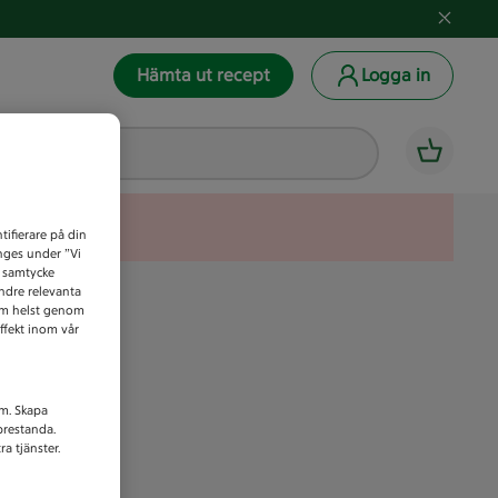
Hämta ut recept
Logga in
tifierare på din
anges under ”Vi
t samtycke
indre relevanta
som helst genom
ffekt inom vår
am. Skapa
prestanda.
a tjänster.