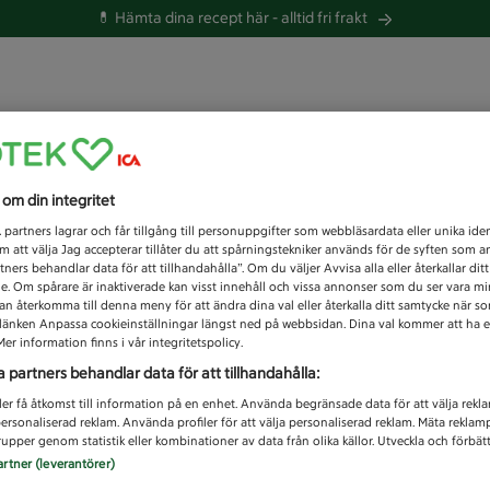
💊 Hämta dina recept här -
alltid fri frakt
 du efter idag?
s om din integritet
Unknown error
1
partners lagrar och får tillgång till personuppgifter som webbläsardata eller unika iden
 att välja Jag accepterar tillåter du att spårningstekniker används för de syften som 
tners behandlar data för att tillhandahålla”. Om du väljer Avvisa alla eller återkallar dit
de. Om spårare är inaktiverade kan visst innehåll och vissa annonser som du ser vara m
kan återkomma till denna meny för att ändra dina val eller återkalla ditt samtycke när 
å länken Anpassa cookieinställningar längst ned på webbsidan. Dina val kommer att ha e
er information finns i vår integritetspolicy.
a partners behandlar data för att tillhandahålla:
ler få åtkomst till information på en enhet. Använda begränsade data för att välja rekl
 personaliserad reklam. Använda profiler för att välja personaliserad reklam. Mäta reklam
upper genom statistik eller kombinationer av data från olika källor. Utveckla och förbättr
artner (leverantörer)