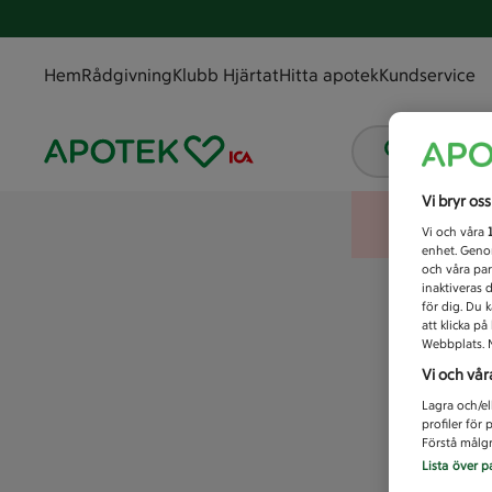
Hem
Rådgivning
Klubb Hjärtat
Hitta apotek
Kundservice
Vad letar
Vi bryr os
Vi och våra
enhet. Genom
och våra par
inaktiveras 
för dig. Du 
att klicka p
Webbplats. M
Vi och vår
Lagra och/el
profiler för
Förstå målgr
Lista över p