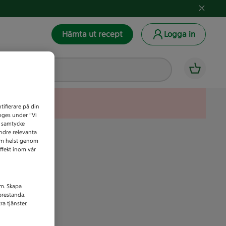
Hämta ut recept
Logga in
tifierare på din
anges under ”Vi
t samtycke
indre relevanta
som helst genom
ffekt inom vår
am. Skapa
prestanda.
a tjänster.