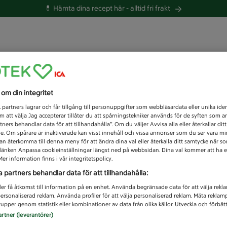
💊 Hämta dina recept här -
alltid fri frakt
 du efter idag?
s om din integritet
Unknown error
1
partners lagrar och får tillgång till personuppgifter som webbläsardata eller unika iden
 att välja Jag accepterar tillåter du att spårningstekniker används för de syften som 
tners behandlar data för att tillhandahålla”. Om du väljer Avvisa alla eller återkallar dit
de. Om spårare är inaktiverade kan visst innehåll och vissa annonser som du ser vara m
kan återkomma till denna meny för att ändra dina val eller återkalla ditt samtycke när 
å länken Anpassa cookieinställningar längst ned på webbsidan. Dina val kommer att ha e
er information finns i vår integritetspolicy.
a partners behandlar data för att tillhandahålla:
ler få åtkomst till information på en enhet. Använda begränsade data för att välja rekl
 personaliserad reklam. Använda profiler för att välja personaliserad reklam. Mäta reklam
upper genom statistik eller kombinationer av data från olika källor. Utveckla och förbättr
artner (leverantörer)