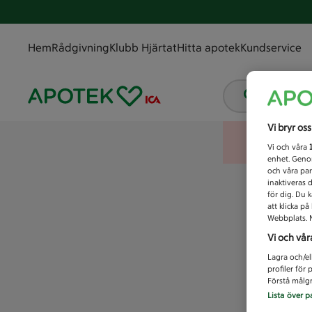
Hem
Rådgivning
Klubb Hjärtat
Hitta apotek
Kundservice
Vad letar
Vi bryr os
Vi och våra
enhet. Genom
och våra par
inaktiveras 
för dig. Du 
att klicka p
Webbplats. M
Vi och vår
Lagra och/el
profiler för
Förstå målgr
Lista över p