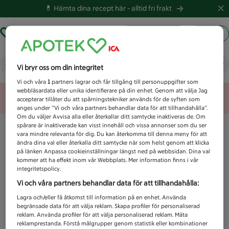
💊 Hämta dina recept här -
alltid fri frakt
Hämta ut recept
Logga in
Vad letar du efter idag?
Vi bryr oss om din integritet
Vi och våra
1
partners lagrar och får tillgång till personuppgifter som
webbläsardata eller unika identifierare på din enhet. Genom att välja Jag
Unknown error
accepterar tillåter du att spårningstekniker används för de syften som
anges under ”Vi och våra partners behandlar data för att tillhandahålla”.
Om du väljer Avvisa alla eller återkallar ditt samtycke inaktiveras de. Om
spårare är inaktiverade kan visst innehåll och vissa annonser som du ser
vara mindre relevanta för dig. Du kan återkomma till denna meny för att
ändra dina val eller återkalla ditt samtycke när som helst genom att klicka
på länken Anpassa cookieinställningar längst ned på webbsidan. Dina val
kommer att ha effekt inom vår Webbplats. Mer information finns i vår
integritetspolicy.
Vi och våra partners behandlar data för att tillhandahålla:
Lagra och/eller få åtkomst till information på en enhet. Använda
begränsade data för att välja reklam. Skapa profiler för personaliserad
reklam. Använda profiler för att välja personaliserad reklam. Mäta
reklamprestanda. Förstå målgrupper genom statistik eller kombinationer