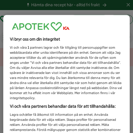
💊 Hämta dina recept här -
alltid fri frakt
Hämta ut recept
Logga in
Vad letar du efter idag?
Vi bryr oss om din integritet
Vi och våra
1
partners lagrar och får tillgång till personuppgifter som
webbläsardata eller unika identifierare på din enhet. Genom att välja Jag
Unknown error
accepterar tillåter du att spårningstekniker används för de syften som
anges under ”Vi och våra partners behandlar data för att tillhandahålla”.
Om du väljer Avvisa alla eller återkallar ditt samtycke inaktiveras de. Om
spårare är inaktiverade kan visst innehåll och vissa annonser som du ser
vara mindre relevanta för dig. Du kan återkomma till denna meny för att
ändra dina val eller återkalla ditt samtycke när som helst genom att klicka
på länken Anpassa cookieinställningar längst ned på webbsidan. Dina val
kommer att ha effekt inom vår Webbplats. Mer information finns i vår
integritetspolicy.
Vi och våra partners behandlar data för att tillhandahålla:
Lagra och/eller få åtkomst till information på en enhet. Använda
begränsade data för att välja reklam. Skapa profiler för personaliserad
reklam. Använda profiler för att välja personaliserad reklam. Mäta
reklamprestanda. Förstå målgrupper genom statistik eller kombinationer