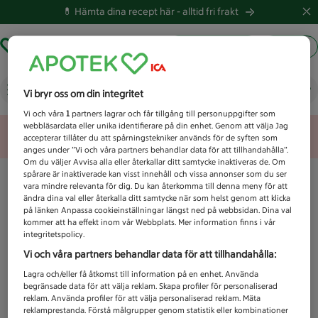
💊 Hämta dina recept här -
alltid fri frakt
Hämta ut recept
Logga in
Vad letar du efter idag?
Vi bryr oss om din integritet
Vi och våra
1
partners lagrar och får tillgång till personuppgifter som
webbläsardata eller unika identifierare på din enhet. Genom att välja Jag
Unknown error
accepterar tillåter du att spårningstekniker används för de syften som
anges under ”Vi och våra partners behandlar data för att tillhandahålla”.
Om du väljer Avvisa alla eller återkallar ditt samtycke inaktiveras de. Om
spårare är inaktiverade kan visst innehåll och vissa annonser som du ser
vara mindre relevanta för dig. Du kan återkomma till denna meny för att
ändra dina val eller återkalla ditt samtycke när som helst genom att klicka
på länken Anpassa cookieinställningar längst ned på webbsidan. Dina val
kommer att ha effekt inom vår Webbplats. Mer information finns i vår
integritetspolicy.
Vi och våra partners behandlar data för att tillhandahålla:
Lagra och/eller få åtkomst till information på en enhet. Använda
begränsade data för att välja reklam. Skapa profiler för personaliserad
reklam. Använda profiler för att välja personaliserad reklam. Mäta
reklamprestanda. Förstå målgrupper genom statistik eller kombinationer