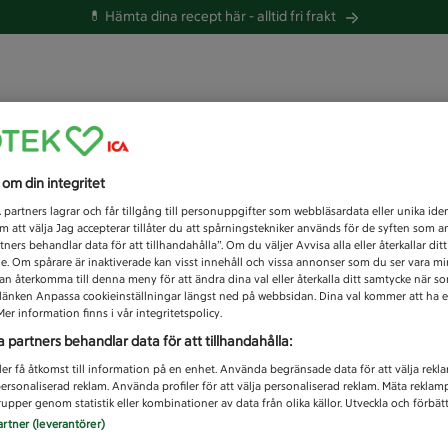
💊 Hämta dina recept här -
alltid fri frakt
 du efter idag?
s om din integritet
Unknown error
1
partners lagrar och får tillgång till personuppgifter som webbläsardata eller unika iden
 att välja Jag accepterar tillåter du att spårningstekniker används för de syften som 
tners behandlar data för att tillhandahålla”. Om du väljer Avvisa alla eller återkallar dit
de. Om spårare är inaktiverade kan visst innehåll och vissa annonser som du ser vara m
kan återkomma till denna meny för att ändra dina val eller återkalla ditt samtycke när 
å länken Anpassa cookieinställningar längst ned på webbsidan. Dina val kommer att ha e
er information finns i vår integritetspolicy.
a partners behandlar data för att tillhandahålla:
ler få åtkomst till information på en enhet. Använda begränsade data för att välja rekl
 personaliserad reklam. Använda profiler för att välja personaliserad reklam. Mäta reklam
upper genom statistik eller kombinationer av data från olika källor. Utveckla och förbättr
artner (leverantörer)