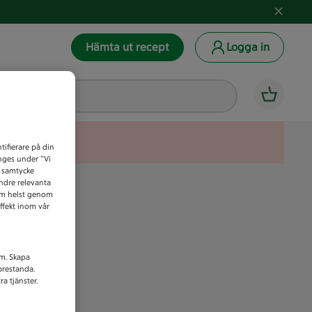
Hämta ut recept
Logga in
tifierare på din
anges under ”Vi
t samtycke
indre relevanta
som helst genom
ffekt inom vår
am. Skapa
prestanda.
a tjänster.