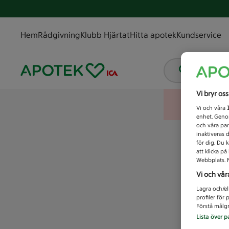
Hem
Rådgivning
Klubb Hjärtat
Hitta apotek
Kundservice
Vad letar
Vi bryr os
Vi och våra
enhet. Genom
och våra par
inaktiveras 
för dig. Du 
att klicka p
Webbplats. M
Vi och vår
Lagra och/el
profiler för
Förstå målgr
Lista över p