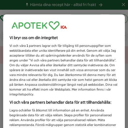
💊 Hämta dina recept här -
alltid fri frakt
Hämta ut recept
Logga in
Vad letar du efter idag?
Vi bryr oss om din integritet
Vi och våra
1
partners lagrar och får tillgång till personuppgifter som
webbläsardata eller unika identifierare på din enhet. Genom att välja Jag
Unknown error
accepterar tillåter du att spårningstekniker används för de syften som
anges under ”Vi och våra partners behandlar data för att tillhandahålla”.
Om du väljer Avvisa alla eller återkallar ditt samtycke inaktiveras de. Om
spårare är inaktiverade kan visst innehåll och vissa annonser som du ser
vara mindre relevanta för dig. Du kan återkomma till denna meny för att
ändra dina val eller återkalla ditt samtycke när som helst genom att klicka
på länken Anpassa cookieinställningar längst ned på webbsidan. Dina val
kommer att ha effekt inom vår Webbplats. Mer information finns i vår
integritetspolicy.
Vi och våra partners behandlar data för att tillhandahålla:
Lagra och/eller få åtkomst till information på en enhet. Använda
begränsade data för att välja reklam. Skapa profiler för personaliserad
reklam. Använda profiler för att välja personaliserad reklam. Mäta
reklamprestanda. Förstå målgrupper genom statistik eller kombinationer