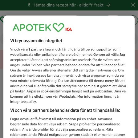
💊 Hämta dina recept här -
alltid fri frakt
Hämta ut recept
Logga in
Vad letar du efter idag?
Vi bryr oss om din integritet
Vi och våra
1
partners lagrar och får tillgång till personuppgifter som
webbläsardata eller unika identifierare på din enhet. Genom att välja Jag
Unknown error
accepterar tillåter du att spårningstekniker används för de syften som
anges under ”Vi och våra partners behandlar data för att tillhandahålla”.
Om du väljer Avvisa alla eller återkallar ditt samtycke inaktiveras de. Om
spårare är inaktiverade kan visst innehåll och vissa annonser som du ser
vara mindre relevanta för dig. Du kan återkomma till denna meny för att
ändra dina val eller återkalla ditt samtycke när som helst genom att klicka
på länken Anpassa cookieinställningar längst ned på webbsidan. Dina val
kommer att ha effekt inom vår Webbplats. Mer information finns i vår
integritetspolicy.
Vi och våra partners behandlar data för att tillhandahålla:
Lagra och/eller få åtkomst till information på en enhet. Använda
begränsade data för att välja reklam. Skapa profiler för personaliserad
reklam. Använda profiler för att välja personaliserad reklam. Mäta
reklamprestanda. Förstå målgrupper genom statistik eller kombinationer