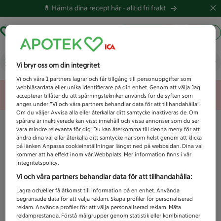
💊 Hämta dina recept här -
alltid fri frakt
Hämta ut recept
Logga in
Vad letar du efter idag?
Vi bryr oss om din integritet
Vi och våra
1
partners lagrar och får tillgång till personuppgifter som
webbläsardata eller unika identifierare på din enhet. Genom att välja Jag
Unknown error
accepterar tillåter du att spårningstekniker används för de syften som
anges under ”Vi och våra partners behandlar data för att tillhandahålla”.
Om du väljer Avvisa alla eller återkallar ditt samtycke inaktiveras de. Om
spårare är inaktiverade kan visst innehåll och vissa annonser som du ser
vara mindre relevanta för dig. Du kan återkomma till denna meny för att
ändra dina val eller återkalla ditt samtycke när som helst genom att klicka
på länken Anpassa cookieinställningar längst ned på webbsidan. Dina val
kommer att ha effekt inom vår Webbplats. Mer information finns i vår
integritetspolicy.
Vi och våra partners behandlar data för att tillhandahålla:
Lagra och/eller få åtkomst till information på en enhet. Använda
begränsade data för att välja reklam. Skapa profiler för personaliserad
reklam. Använda profiler för att välja personaliserad reklam. Mäta
reklamprestanda. Förstå målgrupper genom statistik eller kombinationer