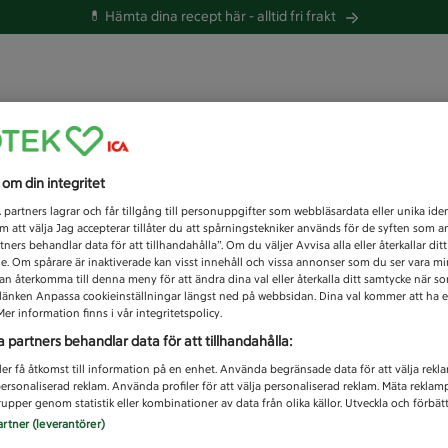
💊 Hämta dina recept här -
alltid fri frakt
 du efter idag?
s om din integritet
Unknown error
1
partners lagrar och får tillgång till personuppgifter som webbläsardata eller unika iden
 att välja Jag accepterar tillåter du att spårningstekniker används för de syften som 
tners behandlar data för att tillhandahålla”. Om du väljer Avvisa alla eller återkallar dit
de. Om spårare är inaktiverade kan visst innehåll och vissa annonser som du ser vara m
kan återkomma till denna meny för att ändra dina val eller återkalla ditt samtycke när 
å länken Anpassa cookieinställningar längst ned på webbsidan. Dina val kommer att ha e
er information finns i vår integritetspolicy.
a partners behandlar data för att tillhandahålla:
ler få åtkomst till information på en enhet. Använda begränsade data för att välja rekl
 personaliserad reklam. Använda profiler för att välja personaliserad reklam. Mäta reklam
upper genom statistik eller kombinationer av data från olika källor. Utveckla och förbättr
artner (leverantörer)