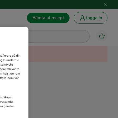
Hämta ut recept
Logga in
tifierare på din
anges under ”Vi
t samtycke
indre relevanta
som helst genom
ffekt inom vår
am. Skapa
prestanda.
a tjänster.