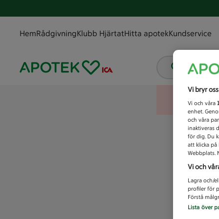
Hem
Rådgivning
Klubb Hjärtat
Hitta apotek
Kundservice
Vad letar
Vi bryr os
Vi och våra
enhet. Genom
och våra par
inaktiveras 
för dig. Du 
att klicka p
Webbplats. M
Vi och vår
Lagra och/el
profiler för
Förstå målgr
Lista över p