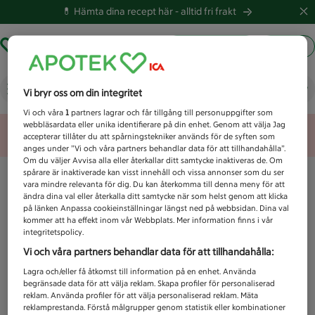
💊 Hämta dina recept här -
alltid fri frakt
Hämta ut recept
Logga in
Vad letar du efter idag?
Vi bryr oss om din integritet
Vi och våra
1
partners lagrar och får tillgång till personuppgifter som
webbläsardata eller unika identifierare på din enhet. Genom att välja Jag
Unknown error
accepterar tillåter du att spårningstekniker används för de syften som
anges under ”Vi och våra partners behandlar data för att tillhandahålla”.
Om du väljer Avvisa alla eller återkallar ditt samtycke inaktiveras de. Om
spårare är inaktiverade kan visst innehåll och vissa annonser som du ser
vara mindre relevanta för dig. Du kan återkomma till denna meny för att
ändra dina val eller återkalla ditt samtycke när som helst genom att klicka
på länken Anpassa cookieinställningar längst ned på webbsidan. Dina val
kommer att ha effekt inom vår Webbplats. Mer information finns i vår
integritetspolicy.
Vi och våra partners behandlar data för att tillhandahålla:
Lagra och/eller få åtkomst till information på en enhet. Använda
begränsade data för att välja reklam. Skapa profiler för personaliserad
reklam. Använda profiler för att välja personaliserad reklam. Mäta
reklamprestanda. Förstå målgrupper genom statistik eller kombinationer