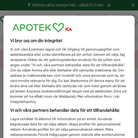
💊 Hämta dina recept här -
alltid fri frakt
Hämta ut recept
Logga in
Vad letar du efter idag?
Vi bryr oss om din integritet
Vi och våra
1
partners lagrar och får tillgång till personuppgifter som
webbläsardata eller unika identifierare på din enhet. Genom att välja Jag
Unknown error
accepterar tillåter du att spårningstekniker används för de syften som
anges under ”Vi och våra partners behandlar data för att tillhandahålla”.
Om du väljer Avvisa alla eller återkallar ditt samtycke inaktiveras de. Om
spårare är inaktiverade kan visst innehåll och vissa annonser som du ser
vara mindre relevanta för dig. Du kan återkomma till denna meny för att
ändra dina val eller återkalla ditt samtycke när som helst genom att klicka
på länken Anpassa cookieinställningar längst ned på webbsidan. Dina val
kommer att ha effekt inom vår Webbplats. Mer information finns i vår
integritetspolicy.
Vi och våra partners behandlar data för att tillhandahålla:
Lagra och/eller få åtkomst till information på en enhet. Använda
begränsade data för att välja reklam. Skapa profiler för personaliserad
reklam. Använda profiler för att välja personaliserad reklam. Mäta
reklamprestanda. Förstå målgrupper genom statistik eller kombinationer