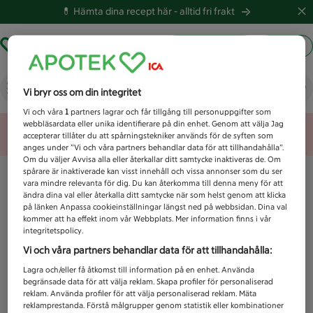
💊 Hämta dina recept här -
alltid fri frakt
Hämta ut recept
Logga in
Vad letar du efter idag?
Vi bryr oss om din integritet
Vi och våra
1
partners lagrar och får tillgång till personuppgifter som
webbläsardata eller unika identifierare på din enhet. Genom att välja Jag
Unknown error
accepterar tillåter du att spårningstekniker används för de syften som
anges under ”Vi och våra partners behandlar data för att tillhandahålla”.
Om du väljer Avvisa alla eller återkallar ditt samtycke inaktiveras de. Om
spårare är inaktiverade kan visst innehåll och vissa annonser som du ser
vara mindre relevanta för dig. Du kan återkomma till denna meny för att
ändra dina val eller återkalla ditt samtycke när som helst genom att klicka
på länken Anpassa cookieinställningar längst ned på webbsidan. Dina val
kommer att ha effekt inom vår Webbplats. Mer information finns i vår
integritetspolicy.
Vi och våra partners behandlar data för att tillhandahålla:
Lagra och/eller få åtkomst till information på en enhet. Använda
begränsade data för att välja reklam. Skapa profiler för personaliserad
reklam. Använda profiler för att välja personaliserad reklam. Mäta
reklamprestanda. Förstå målgrupper genom statistik eller kombinationer