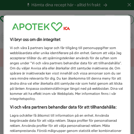
💊 Hämta dina recept här -
alltid fri frakt
Hämta ut recept
Logga in
Vad letar du efter idag?
Vi bryr oss om din integritet
Vi och våra
1
partners lagrar och får tillgång till personuppgifter som
webbläsardata eller unika identifierare på din enhet. Genom att välja Jag
Unknown error
accepterar tillåter du att spårningstekniker används för de syften som
anges under ”Vi och våra partners behandlar data för att tillhandahålla”.
Om du väljer Avvisa alla eller återkallar ditt samtycke inaktiveras de. Om
spårare är inaktiverade kan visst innehåll och vissa annonser som du ser
vara mindre relevanta för dig. Du kan återkomma till denna meny för att
ändra dina val eller återkalla ditt samtycke när som helst genom att klicka
på länken Anpassa cookieinställningar längst ned på webbsidan. Dina val
kommer att ha effekt inom vår Webbplats. Mer information finns i vår
integritetspolicy.
Vi och våra partners behandlar data för att tillhandahålla:
Lagra och/eller få åtkomst till information på en enhet. Använda
begränsade data för att välja reklam. Skapa profiler för personaliserad
reklam. Använda profiler för att välja personaliserad reklam. Mäta
reklamprestanda. Förstå målgrupper genom statistik eller kombinationer