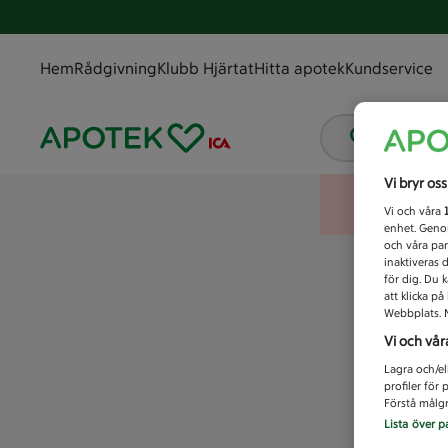
Hem
Rådgivning
Klubb Hjärtat
Hitta apotek
Kundservice
Vad letar
Vi bryr os
Vi och våra
enhet. Genom
och våra par
inaktiveras 
för dig. Du 
att klicka p
Webbplats. M
Vi och vår
Lagra och/el
profiler för
Förstå målgr
Lista över p