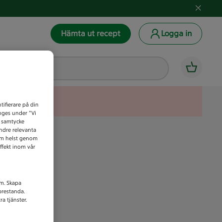
Hämta ut recept
Logga in
tifierare på din
anges under ”Vi
t samtycke
indre relevanta
som helst genom
ffekt inom vår
am. Skapa
prestanda.
a tjänster.