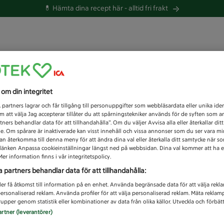
💊 Hämta dina recept här -
alltid fri frakt
 du efter idag?
s om din integritet
Unknown error
1
partners lagrar och får tillgång till personuppgifter som webbläsardata eller unika iden
 att välja Jag accepterar tillåter du att spårningstekniker används för de syften som 
tners behandlar data för att tillhandahålla”. Om du väljer Avvisa alla eller återkallar dit
de. Om spårare är inaktiverade kan visst innehåll och vissa annonser som du ser vara m
kan återkomma till denna meny för att ändra dina val eller återkalla ditt samtycke när 
å länken Anpassa cookieinställningar längst ned på webbsidan. Dina val kommer att ha e
er information finns i vår integritetspolicy.
a partners behandlar data för att tillhandahålla:
ler få åtkomst till information på en enhet. Använda begränsade data för att välja rekl
 personaliserad reklam. Använda profiler för att välja personaliserad reklam. Mäta reklam
upper genom statistik eller kombinationer av data från olika källor. Utveckla och förbättr
artner (leverantörer)