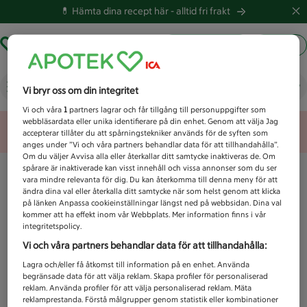
💊 Hämta dina recept här -
alltid fri frakt
Hämta ut recept
Logga in
Vad letar du efter idag?
Vi bryr oss om din integritet
Vi och våra
1
partners lagrar och får tillgång till personuppgifter som
webbläsardata eller unika identifierare på din enhet. Genom att välja Jag
Unknown error
accepterar tillåter du att spårningstekniker används för de syften som
anges under ”Vi och våra partners behandlar data för att tillhandahålla”.
Om du väljer Avvisa alla eller återkallar ditt samtycke inaktiveras de. Om
spårare är inaktiverade kan visst innehåll och vissa annonser som du ser
vara mindre relevanta för dig. Du kan återkomma till denna meny för att
ändra dina val eller återkalla ditt samtycke när som helst genom att klicka
på länken Anpassa cookieinställningar längst ned på webbsidan. Dina val
kommer att ha effekt inom vår Webbplats. Mer information finns i vår
integritetspolicy.
Vi och våra partners behandlar data för att tillhandahålla:
Lagra och/eller få åtkomst till information på en enhet. Använda
begränsade data för att välja reklam. Skapa profiler för personaliserad
reklam. Använda profiler för att välja personaliserad reklam. Mäta
reklamprestanda. Förstå målgrupper genom statistik eller kombinationer