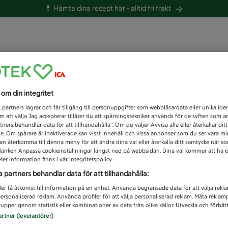
💊 Hämta dina recept här -
alltid fri frakt
 du efter idag?
s om din integritet
Unknown error
1
partners lagrar och får tillgång till personuppgifter som webbläsardata eller unika iden
 att välja Jag accepterar tillåter du att spårningstekniker används för de syften som 
tners behandlar data för att tillhandahålla”. Om du väljer Avvisa alla eller återkallar dit
de. Om spårare är inaktiverade kan visst innehåll och vissa annonser som du ser vara m
kan återkomma till denna meny för att ändra dina val eller återkalla ditt samtycke när 
å länken Anpassa cookieinställningar längst ned på webbsidan. Dina val kommer att ha e
er information finns i vår integritetspolicy.
a partners behandlar data för att tillhandahålla:
ler få åtkomst till information på en enhet. Använda begränsade data för att välja rekl
 personaliserad reklam. Använda profiler för att välja personaliserad reklam. Mäta reklam
upper genom statistik eller kombinationer av data från olika källor. Utveckla och förbättr
artner (leverantörer)