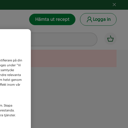
Hämta ut recept
Logga in
tifierare på din
anges under ”Vi
t samtycke
indre relevanta
som helst genom
ffekt inom vår
am. Skapa
prestanda.
a tjänster.