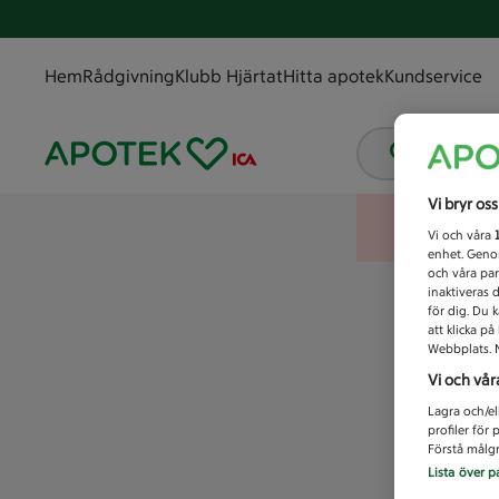
Hem
Rådgivning
Klubb Hjärtat
Hitta apotek
Kundservice
Vad letar
Vi bryr os
Vi och våra
enhet. Genom
och våra par
inaktiveras 
för dig. Du 
att klicka p
Webbplats. M
Vi och vår
Lagra och/el
profiler för
Förstå målgr
Lista över p