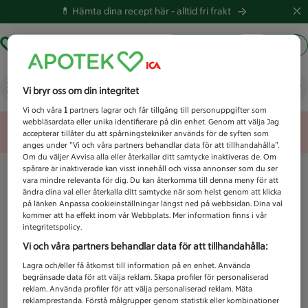
💊 Hämta dina recept här -
alltid fri frakt
Hämta ut recept
Logga in
Vad letar du efter idag?
Vi bryr oss om din integritet
Vi och våra
1
partners lagrar och får tillgång till personuppgifter som
webbläsardata eller unika identifierare på din enhet. Genom att välja Jag
Unknown error
accepterar tillåter du att spårningstekniker används för de syften som
anges under ”Vi och våra partners behandlar data för att tillhandahålla”.
Om du väljer Avvisa alla eller återkallar ditt samtycke inaktiveras de. Om
spårare är inaktiverade kan visst innehåll och vissa annonser som du ser
vara mindre relevanta för dig. Du kan återkomma till denna meny för att
ändra dina val eller återkalla ditt samtycke när som helst genom att klicka
på länken Anpassa cookieinställningar längst ned på webbsidan. Dina val
kommer att ha effekt inom vår Webbplats. Mer information finns i vår
integritetspolicy.
Vi och våra partners behandlar data för att tillhandahålla:
Lagra och/eller få åtkomst till information på en enhet. Använda
begränsade data för att välja reklam. Skapa profiler för personaliserad
reklam. Använda profiler för att välja personaliserad reklam. Mäta
reklamprestanda. Förstå målgrupper genom statistik eller kombinationer