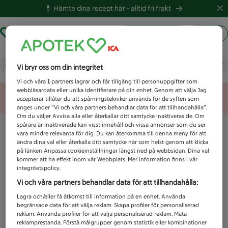
💊 Hämta dina recept här -
alltid fri frakt
Hämta ut recept
Logga in
Vad letar du efter idag?
Vi bryr oss om din integritet
Vi och våra
1
partners lagrar och får tillgång till personuppgifter som
webbläsardata eller unika identifierare på din enhet. Genom att välja Jag
Unknown error
accepterar tillåter du att spårningstekniker används för de syften som
anges under ”Vi och våra partners behandlar data för att tillhandahålla”.
Om du väljer Avvisa alla eller återkallar ditt samtycke inaktiveras de. Om
spårare är inaktiverade kan visst innehåll och vissa annonser som du ser
vara mindre relevanta för dig. Du kan återkomma till denna meny för att
ändra dina val eller återkalla ditt samtycke när som helst genom att klicka
på länken Anpassa cookieinställningar längst ned på webbsidan. Dina val
kommer att ha effekt inom vår Webbplats. Mer information finns i vår
integritetspolicy.
Vi och våra partners behandlar data för att tillhandahålla:
Lagra och/eller få åtkomst till information på en enhet. Använda
begränsade data för att välja reklam. Skapa profiler för personaliserad
reklam. Använda profiler för att välja personaliserad reklam. Mäta
reklamprestanda. Förstå målgrupper genom statistik eller kombinationer