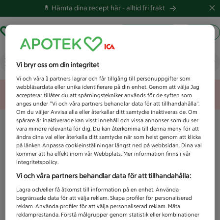
💊 Hämta dina recept här -
alltid fri frakt
Hämta ut recept
Logga in
Vad letar du efter idag?
Vi bryr oss om din integritet
Vi och våra
1
partners lagrar och får tillgång till personuppgifter som
webbläsardata eller unika identifierare på din enhet. Genom att välja Jag
Unknown error
accepterar tillåter du att spårningstekniker används för de syften som
anges under ”Vi och våra partners behandlar data för att tillhandahålla”.
Om du väljer Avvisa alla eller återkallar ditt samtycke inaktiveras de. Om
spårare är inaktiverade kan visst innehåll och vissa annonser som du ser
vara mindre relevanta för dig. Du kan återkomma till denna meny för att
ändra dina val eller återkalla ditt samtycke när som helst genom att klicka
på länken Anpassa cookieinställningar längst ned på webbsidan. Dina val
kommer att ha effekt inom vår Webbplats. Mer information finns i vår
integritetspolicy.
Vi och våra partners behandlar data för att tillhandahålla:
Lagra och/eller få åtkomst till information på en enhet. Använda
begränsade data för att välja reklam. Skapa profiler för personaliserad
reklam. Använda profiler för att välja personaliserad reklam. Mäta
reklamprestanda. Förstå målgrupper genom statistik eller kombinationer