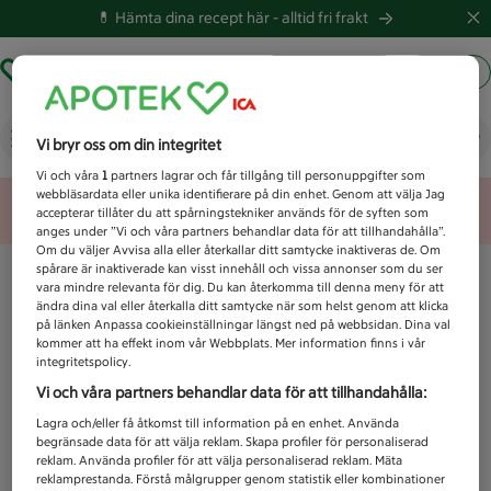
💊 Hämta dina recept här -
alltid fri frakt
Hämta ut recept
Logga in
Vad letar du efter idag?
Vi bryr oss om din integritet
Vi och våra
1
partners lagrar och får tillgång till personuppgifter som
webbläsardata eller unika identifierare på din enhet. Genom att välja Jag
Unknown error
accepterar tillåter du att spårningstekniker används för de syften som
anges under ”Vi och våra partners behandlar data för att tillhandahålla”.
Om du väljer Avvisa alla eller återkallar ditt samtycke inaktiveras de. Om
spårare är inaktiverade kan visst innehåll och vissa annonser som du ser
vara mindre relevanta för dig. Du kan återkomma till denna meny för att
ändra dina val eller återkalla ditt samtycke när som helst genom att klicka
på länken Anpassa cookieinställningar längst ned på webbsidan. Dina val
kommer att ha effekt inom vår Webbplats. Mer information finns i vår
integritetspolicy.
Vi och våra partners behandlar data för att tillhandahålla:
Lagra och/eller få åtkomst till information på en enhet. Använda
begränsade data för att välja reklam. Skapa profiler för personaliserad
reklam. Använda profiler för att välja personaliserad reklam. Mäta
reklamprestanda. Förstå målgrupper genom statistik eller kombinationer