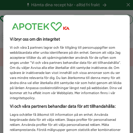
💊 Hämta dina recept här -
alltid fri frakt
Hämta ut recept
Logga in
Vad letar du efter idag?
Vi bryr oss om din integritet
Vi och våra
1
partners lagrar och får tillgång till personuppgifter som
webbläsardata eller unika identifierare på din enhet. Genom att välja Jag
Unknown error
accepterar tillåter du att spårningstekniker används för de syften som
anges under ”Vi och våra partners behandlar data för att tillhandahålla”.
Om du väljer Avvisa alla eller återkallar ditt samtycke inaktiveras de. Om
spårare är inaktiverade kan visst innehåll och vissa annonser som du ser
vara mindre relevanta för dig. Du kan återkomma till denna meny för att
ändra dina val eller återkalla ditt samtycke när som helst genom att klicka
på länken Anpassa cookieinställningar längst ned på webbsidan. Dina val
kommer att ha effekt inom vår Webbplats. Mer information finns i vår
integritetspolicy.
Vi och våra partners behandlar data för att tillhandahålla:
Lagra och/eller få åtkomst till information på en enhet. Använda
begränsade data för att välja reklam. Skapa profiler för personaliserad
reklam. Använda profiler för att välja personaliserad reklam. Mäta
reklamprestanda. Förstå målgrupper genom statistik eller kombinationer