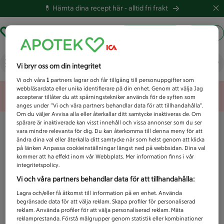
💊 Hämta dina recept här -
alltid fri frakt
Hämta ut recept
Logga in
Vad letar du efter idag?
Vi bryr oss om din integritet
Vi och våra
1
partners lagrar och får tillgång till personuppgifter som
webbläsardata eller unika identifierare på din enhet. Genom att välja Jag
Unknown error
accepterar tillåter du att spårningstekniker används för de syften som
anges under ”Vi och våra partners behandlar data för att tillhandahålla”.
Om du väljer Avvisa alla eller återkallar ditt samtycke inaktiveras de. Om
spårare är inaktiverade kan visst innehåll och vissa annonser som du ser
vara mindre relevanta för dig. Du kan återkomma till denna meny för att
ändra dina val eller återkalla ditt samtycke när som helst genom att klicka
på länken Anpassa cookieinställningar längst ned på webbsidan. Dina val
kommer att ha effekt inom vår Webbplats. Mer information finns i vår
integritetspolicy.
Vi och våra partners behandlar data för att tillhandahålla:
Lagra och/eller få åtkomst till information på en enhet. Använda
begränsade data för att välja reklam. Skapa profiler för personaliserad
reklam. Använda profiler för att välja personaliserad reklam. Mäta
reklamprestanda. Förstå målgrupper genom statistik eller kombinationer