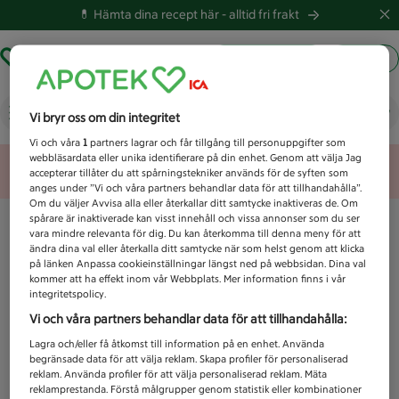
💊 Hämta dina recept här -
alltid fri frakt
Hämta ut recept
Logga in
Vad letar du efter idag?
Vi bryr oss om din integritet
Vi och våra
1
partners lagrar och får tillgång till personuppgifter som
webbläsardata eller unika identifierare på din enhet. Genom att välja Jag
Unknown error
accepterar tillåter du att spårningstekniker används för de syften som
anges under ”Vi och våra partners behandlar data för att tillhandahålla”.
Om du väljer Avvisa alla eller återkallar ditt samtycke inaktiveras de. Om
spårare är inaktiverade kan visst innehåll och vissa annonser som du ser
vara mindre relevanta för dig. Du kan återkomma till denna meny för att
ändra dina val eller återkalla ditt samtycke när som helst genom att klicka
på länken Anpassa cookieinställningar längst ned på webbsidan. Dina val
kommer att ha effekt inom vår Webbplats. Mer information finns i vår
integritetspolicy.
Vi och våra partners behandlar data för att tillhandahålla:
Lagra och/eller få åtkomst till information på en enhet. Använda
begränsade data för att välja reklam. Skapa profiler för personaliserad
reklam. Använda profiler för att välja personaliserad reklam. Mäta
reklamprestanda. Förstå målgrupper genom statistik eller kombinationer