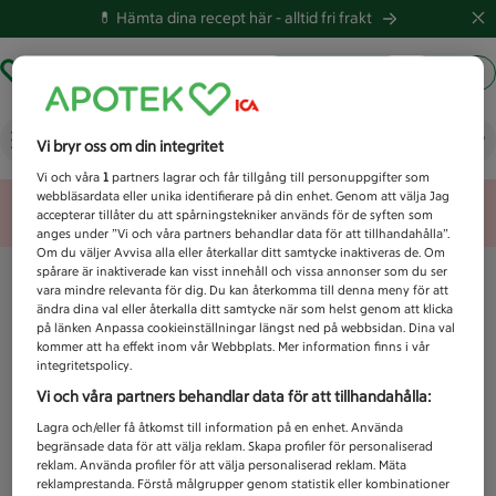
💊 Hämta dina recept här -
alltid fri frakt
Hämta ut recept
Logga in
Vad letar du efter idag?
Vi bryr oss om din integritet
Vi och våra
1
partners lagrar och får tillgång till personuppgifter som
webbläsardata eller unika identifierare på din enhet. Genom att välja Jag
Unknown error
accepterar tillåter du att spårningstekniker används för de syften som
anges under ”Vi och våra partners behandlar data för att tillhandahålla”.
Om du väljer Avvisa alla eller återkallar ditt samtycke inaktiveras de. Om
spårare är inaktiverade kan visst innehåll och vissa annonser som du ser
vara mindre relevanta för dig. Du kan återkomma till denna meny för att
ändra dina val eller återkalla ditt samtycke när som helst genom att klicka
på länken Anpassa cookieinställningar längst ned på webbsidan. Dina val
kommer att ha effekt inom vår Webbplats. Mer information finns i vår
integritetspolicy.
Vi och våra partners behandlar data för att tillhandahålla:
Lagra och/eller få åtkomst till information på en enhet. Använda
begränsade data för att välja reklam. Skapa profiler för personaliserad
reklam. Använda profiler för att välja personaliserad reklam. Mäta
reklamprestanda. Förstå målgrupper genom statistik eller kombinationer