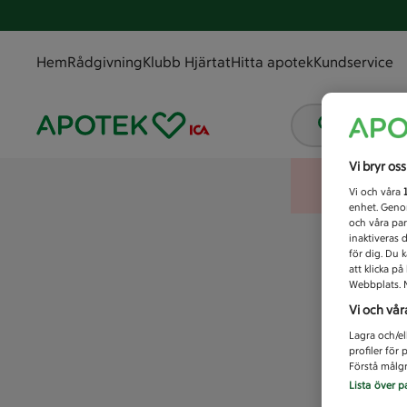
Hem
Rådgivning
Klubb Hjärtat
Hitta apotek
Kundservice
Vad letar
Vi bryr os
Vi och våra
enhet. Genom
och våra par
inaktiveras 
för dig. Du 
att klicka p
Webbplats. M
Vi och vår
Lagra och/el
profiler för
Förstå målgr
Lista över p