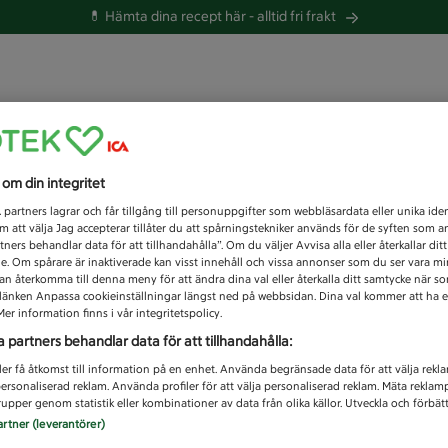
💊 Hämta dina recept här -
alltid fri frakt
 du efter idag?
s om din integritet
Unknown error
1
partners lagrar och får tillgång till personuppgifter som webbläsardata eller unika iden
 att välja Jag accepterar tillåter du att spårningstekniker används för de syften som 
tners behandlar data för att tillhandahålla”. Om du väljer Avvisa alla eller återkallar dit
de. Om spårare är inaktiverade kan visst innehåll och vissa annonser som du ser vara m
kan återkomma till denna meny för att ändra dina val eller återkalla ditt samtycke när 
å länken Anpassa cookieinställningar längst ned på webbsidan. Dina val kommer att ha e
er information finns i vår integritetspolicy.
a partners behandlar data för att tillhandahålla:
ler få åtkomst till information på en enhet. Använda begränsade data för att välja rekl
 personaliserad reklam. Använda profiler för att välja personaliserad reklam. Mäta reklam
upper genom statistik eller kombinationer av data från olika källor. Utveckla och förbättr
artner (leverantörer)