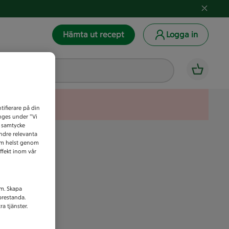
Hämta ut recept
Logga in
tifierare på din
anges under ”Vi
t samtycke
indre relevanta
som helst genom
ffekt inom vår
am. Skapa
prestanda.
a tjänster.