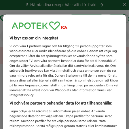
💊 Hämta dina recept här -
alltid fri frakt
Hämta ut recept
Logga in
Vad letar du efter idag?
Vi bryr oss om din integritet
Vi och våra
1
partners lagrar och får tillgång till personuppgifter som
webbläsardata eller unika identifierare på din enhet. Genom att välja Jag
Unknown error
accepterar tillåter du att spårningstekniker används för de syften som
anges under ”Vi och våra partners behandlar data för att tillhandahålla”.
Om du väljer Avvisa alla eller återkallar ditt samtycke inaktiveras de. Om
spårare är inaktiverade kan visst innehåll och vissa annonser som du ser
vara mindre relevanta för dig. Du kan återkomma till denna meny för att
ändra dina val eller återkalla ditt samtycke när som helst genom att klicka
på länken Anpassa cookieinställningar längst ned på webbsidan. Dina val
kommer att ha effekt inom vår Webbplats. Mer information finns i vår
integritetspolicy.
Vi och våra partners behandlar data för att tillhandahålla:
Lagra och/eller få åtkomst till information på en enhet. Använda
begränsade data för att välja reklam. Skapa profiler för personaliserad
reklam. Använda profiler för att välja personaliserad reklam. Mäta
reklamprestanda. Förstå målgrupper genom statistik eller kombinationer