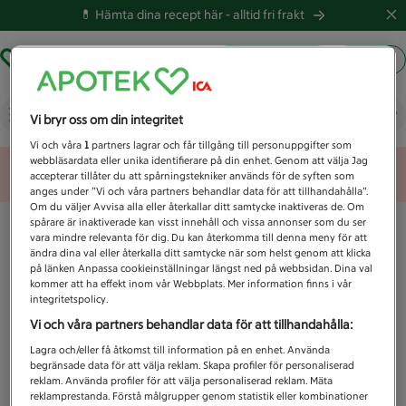
💊 Hämta dina recept här -
alltid fri frakt
Hämta ut recept
Logga in
Vad letar du efter idag?
Vi bryr oss om din integritet
Vi och våra
1
partners lagrar och får tillgång till personuppgifter som
webbläsardata eller unika identifierare på din enhet. Genom att välja Jag
Unknown error
accepterar tillåter du att spårningstekniker används för de syften som
anges under ”Vi och våra partners behandlar data för att tillhandahålla”.
Om du väljer Avvisa alla eller återkallar ditt samtycke inaktiveras de. Om
spårare är inaktiverade kan visst innehåll och vissa annonser som du ser
vara mindre relevanta för dig. Du kan återkomma till denna meny för att
ändra dina val eller återkalla ditt samtycke när som helst genom att klicka
på länken Anpassa cookieinställningar längst ned på webbsidan. Dina val
kommer att ha effekt inom vår Webbplats. Mer information finns i vår
integritetspolicy.
Vi och våra partners behandlar data för att tillhandahålla:
Lagra och/eller få åtkomst till information på en enhet. Använda
begränsade data för att välja reklam. Skapa profiler för personaliserad
reklam. Använda profiler för att välja personaliserad reklam. Mäta
reklamprestanda. Förstå målgrupper genom statistik eller kombinationer