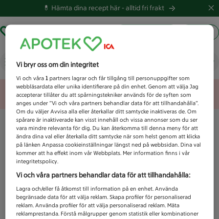
💊 Hämta dina recept här -
alltid fri frakt
Hämta ut recept
Logga in
Vad letar du efter idag?
Vi bryr oss om din integritet
Vi och våra
1
partners lagrar och får tillgång till personuppgifter som
webbläsardata eller unika identifierare på din enhet. Genom att välja Jag
Unknown error
accepterar tillåter du att spårningstekniker används för de syften som
anges under ”Vi och våra partners behandlar data för att tillhandahålla”.
Om du väljer Avvisa alla eller återkallar ditt samtycke inaktiveras de. Om
spårare är inaktiverade kan visst innehåll och vissa annonser som du ser
vara mindre relevanta för dig. Du kan återkomma till denna meny för att
ändra dina val eller återkalla ditt samtycke när som helst genom att klicka
på länken Anpassa cookieinställningar längst ned på webbsidan. Dina val
kommer att ha effekt inom vår Webbplats. Mer information finns i vår
integritetspolicy.
Vi och våra partners behandlar data för att tillhandahålla:
Lagra och/eller få åtkomst till information på en enhet. Använda
begränsade data för att välja reklam. Skapa profiler för personaliserad
reklam. Använda profiler för att välja personaliserad reklam. Mäta
reklamprestanda. Förstå målgrupper genom statistik eller kombinationer