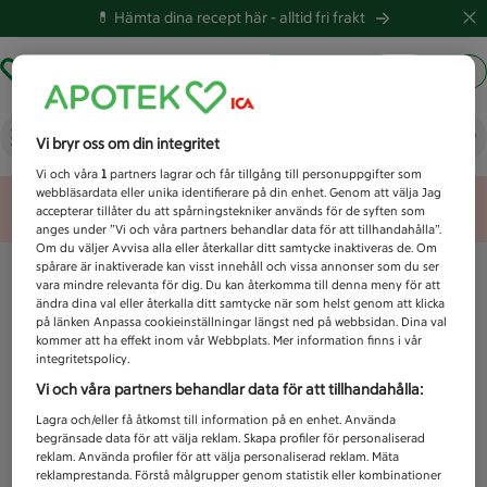
💊 Hämta dina recept här -
alltid fri frakt
Hämta ut recept
Logga in
Vad letar du efter idag?
Vi bryr oss om din integritet
Vi och våra
1
partners lagrar och får tillgång till personuppgifter som
webbläsardata eller unika identifierare på din enhet. Genom att välja Jag
Unknown error
accepterar tillåter du att spårningstekniker används för de syften som
anges under ”Vi och våra partners behandlar data för att tillhandahålla”.
Om du väljer Avvisa alla eller återkallar ditt samtycke inaktiveras de. Om
spårare är inaktiverade kan visst innehåll och vissa annonser som du ser
vara mindre relevanta för dig. Du kan återkomma till denna meny för att
ändra dina val eller återkalla ditt samtycke när som helst genom att klicka
på länken Anpassa cookieinställningar längst ned på webbsidan. Dina val
kommer att ha effekt inom vår Webbplats. Mer information finns i vår
integritetspolicy.
Vi och våra partners behandlar data för att tillhandahålla:
Lagra och/eller få åtkomst till information på en enhet. Använda
begränsade data för att välja reklam. Skapa profiler för personaliserad
reklam. Använda profiler för att välja personaliserad reklam. Mäta
reklamprestanda. Förstå målgrupper genom statistik eller kombinationer