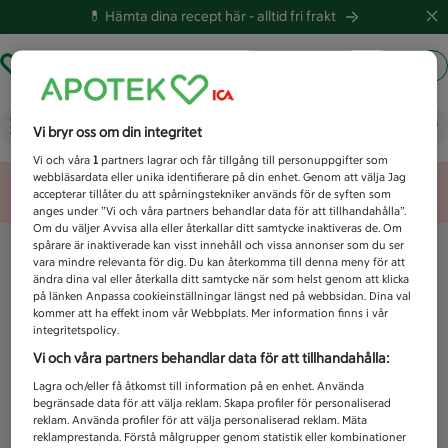
💊 Hämta dina recept här -
alltid fri frakt
Hämta ut recept
Logga in
Vad letar du efter idag?
Vi bryr oss om din integritet
Vi och våra
1
partners lagrar och får tillgång till personuppgifter som
webbläsardata eller unika identifierare på din enhet. Genom att välja Jag
Unknown error
accepterar tillåter du att spårningstekniker används för de syften som
anges under ”Vi och våra partners behandlar data för att tillhandahålla”.
Om du väljer Avvisa alla eller återkallar ditt samtycke inaktiveras de. Om
spårare är inaktiverade kan visst innehåll och vissa annonser som du ser
vara mindre relevanta för dig. Du kan återkomma till denna meny för att
ändra dina val eller återkalla ditt samtycke när som helst genom att klicka
på länken Anpassa cookieinställningar längst ned på webbsidan. Dina val
kommer att ha effekt inom vår Webbplats. Mer information finns i vår
integritetspolicy.
Vi och våra partners behandlar data för att tillhandahålla:
Lagra och/eller få åtkomst till information på en enhet. Använda
begränsade data för att välja reklam. Skapa profiler för personaliserad
reklam. Använda profiler för att välja personaliserad reklam. Mäta
reklamprestanda. Förstå målgrupper genom statistik eller kombinationer