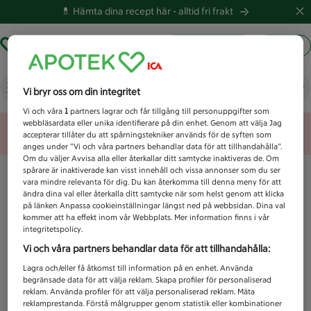
💊 Hämta dina recept här -
alltid fri frakt
Hämta ut recept
Logga in
Vad letar du efter idag?
Vi bryr oss om din integritet
Vi och våra
1
partners lagrar och får tillgång till personuppgifter som
webbläsardata eller unika identifierare på din enhet. Genom att välja Jag
Unknown error
accepterar tillåter du att spårningstekniker används för de syften som
anges under ”Vi och våra partners behandlar data för att tillhandahålla”.
Om du väljer Avvisa alla eller återkallar ditt samtycke inaktiveras de. Om
spårare är inaktiverade kan visst innehåll och vissa annonser som du ser
vara mindre relevanta för dig. Du kan återkomma till denna meny för att
ändra dina val eller återkalla ditt samtycke när som helst genom att klicka
på länken Anpassa cookieinställningar längst ned på webbsidan. Dina val
kommer att ha effekt inom vår Webbplats. Mer information finns i vår
integritetspolicy.
Vi och våra partners behandlar data för att tillhandahålla:
Lagra och/eller få åtkomst till information på en enhet. Använda
begränsade data för att välja reklam. Skapa profiler för personaliserad
reklam. Använda profiler för att välja personaliserad reklam. Mäta
reklamprestanda. Förstå målgrupper genom statistik eller kombinationer