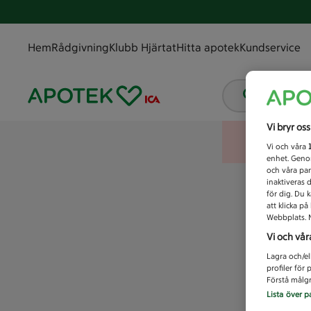
Hem
Rådgivning
Klubb Hjärtat
Hitta apotek
Kundservice
Vad letar
Vi bryr os
Vi och våra
enhet. Genom
och våra par
inaktiveras 
för dig. Du 
att klicka p
Webbplats. M
Vi och vår
Lagra och/el
profiler för
Förstå målgr
Lista över p