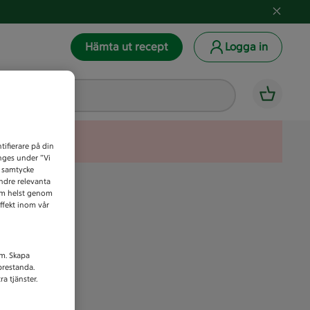
Hämta ut recept
Logga in
tifierare på din
anges under ”Vi
t samtycke
indre relevanta
som helst genom
ffekt inom vår
am. Skapa
prestanda.
a tjänster.