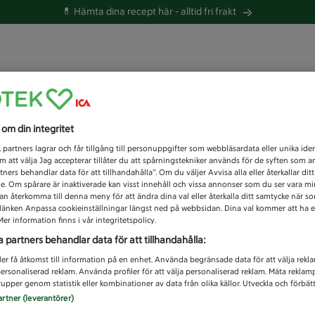
💊 Hämta dina recept här -
alltid fri frakt
 du efter idag?
s om din integritet
Unknown error
1
partners lagrar och får tillgång till personuppgifter som webbläsardata eller unika iden
 att välja Jag accepterar tillåter du att spårningstekniker används för de syften som 
tners behandlar data för att tillhandahålla”. Om du väljer Avvisa alla eller återkallar dit
de. Om spårare är inaktiverade kan visst innehåll och vissa annonser som du ser vara m
kan återkomma till denna meny för att ändra dina val eller återkalla ditt samtycke när 
å länken Anpassa cookieinställningar längst ned på webbsidan. Dina val kommer att ha e
er information finns i vår integritetspolicy.
a partners behandlar data för att tillhandahålla:
ler få åtkomst till information på en enhet. Använda begränsade data för att välja rekl
 personaliserad reklam. Använda profiler för att välja personaliserad reklam. Mäta reklam
upper genom statistik eller kombinationer av data från olika källor. Utveckla och förbättr
artner (leverantörer)