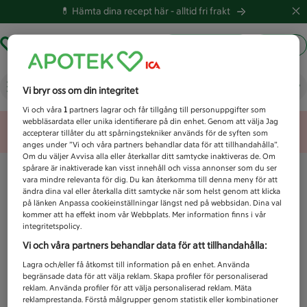
💊 Hämta dina recept här -
alltid fri frakt
Hämta ut recept
Logga in
Vad letar du efter idag?
Vi bryr oss om din integritet
Vi och våra
1
partners lagrar och får tillgång till personuppgifter som
webbläsardata eller unika identifierare på din enhet. Genom att välja Jag
Unknown error
accepterar tillåter du att spårningstekniker används för de syften som
anges under ”Vi och våra partners behandlar data för att tillhandahålla”.
Om du väljer Avvisa alla eller återkallar ditt samtycke inaktiveras de. Om
spårare är inaktiverade kan visst innehåll och vissa annonser som du ser
vara mindre relevanta för dig. Du kan återkomma till denna meny för att
ändra dina val eller återkalla ditt samtycke när som helst genom att klicka
på länken Anpassa cookieinställningar längst ned på webbsidan. Dina val
kommer att ha effekt inom vår Webbplats. Mer information finns i vår
integritetspolicy.
Vi och våra partners behandlar data för att tillhandahålla:
Lagra och/eller få åtkomst till information på en enhet. Använda
begränsade data för att välja reklam. Skapa profiler för personaliserad
reklam. Använda profiler för att välja personaliserad reklam. Mäta
reklamprestanda. Förstå målgrupper genom statistik eller kombinationer