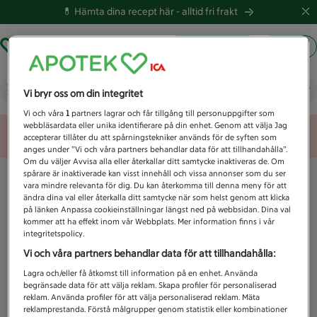
💊 Hämta dina recept här -
alltid fri frakt
Hämta ut recept
Logga in
Vad letar du efter idag?
Vi bryr oss om din integritet
Vi och våra
1
partners lagrar och får tillgång till personuppgifter som
webbläsardata eller unika identifierare på din enhet. Genom att välja Jag
Unknown error
accepterar tillåter du att spårningstekniker används för de syften som
anges under ”Vi och våra partners behandlar data för att tillhandahålla”.
Om du väljer Avvisa alla eller återkallar ditt samtycke inaktiveras de. Om
spårare är inaktiverade kan visst innehåll och vissa annonser som du ser
vara mindre relevanta för dig. Du kan återkomma till denna meny för att
ändra dina val eller återkalla ditt samtycke när som helst genom att klicka
på länken Anpassa cookieinställningar längst ned på webbsidan. Dina val
kommer att ha effekt inom vår Webbplats. Mer information finns i vår
integritetspolicy.
Vi och våra partners behandlar data för att tillhandahålla:
Lagra och/eller få åtkomst till information på en enhet. Använda
begränsade data för att välja reklam. Skapa profiler för personaliserad
reklam. Använda profiler för att välja personaliserad reklam. Mäta
reklamprestanda. Förstå målgrupper genom statistik eller kombinationer