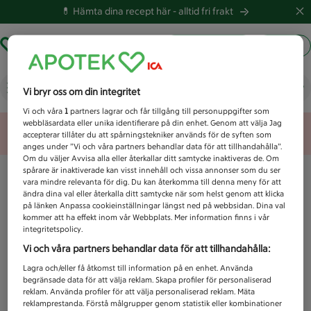
💊 Hämta dina recept här -
alltid fri frakt
Hämta ut recept
Logga in
Vad letar du efter idag?
Vi bryr oss om din integritet
Vi och våra
1
partners lagrar och får tillgång till personuppgifter som
webbläsardata eller unika identifierare på din enhet. Genom att välja Jag
Unknown error
accepterar tillåter du att spårningstekniker används för de syften som
anges under ”Vi och våra partners behandlar data för att tillhandahålla”.
Om du väljer Avvisa alla eller återkallar ditt samtycke inaktiveras de. Om
spårare är inaktiverade kan visst innehåll och vissa annonser som du ser
vara mindre relevanta för dig. Du kan återkomma till denna meny för att
ändra dina val eller återkalla ditt samtycke när som helst genom att klicka
på länken Anpassa cookieinställningar längst ned på webbsidan. Dina val
kommer att ha effekt inom vår Webbplats. Mer information finns i vår
integritetspolicy.
Vi och våra partners behandlar data för att tillhandahålla:
Lagra och/eller få åtkomst till information på en enhet. Använda
begränsade data för att välja reklam. Skapa profiler för personaliserad
reklam. Använda profiler för att välja personaliserad reklam. Mäta
reklamprestanda. Förstå målgrupper genom statistik eller kombinationer