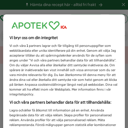
💊 Hämta dina recept här -
alltid fri frakt
Hämta ut recept
Logga in
Vad letar du efter idag?
Vi bryr oss om din integritet
Vi och våra
1
partners lagrar och får tillgång till personuppgifter som
webbläsardata eller unika identifierare på din enhet. Genom att välja Jag
Unknown error
accepterar tillåter du att spårningstekniker används för de syften som
anges under ”Vi och våra partners behandlar data för att tillhandahålla”.
Om du väljer Avvisa alla eller återkallar ditt samtycke inaktiveras de. Om
spårare är inaktiverade kan visst innehåll och vissa annonser som du ser
vara mindre relevanta för dig. Du kan återkomma till denna meny för att
ändra dina val eller återkalla ditt samtycke när som helst genom att klicka
på länken Anpassa cookieinställningar längst ned på webbsidan. Dina val
kommer att ha effekt inom vår Webbplats. Mer information finns i vår
integritetspolicy.
Vi och våra partners behandlar data för att tillhandahålla:
Lagra och/eller få åtkomst till information på en enhet. Använda
begränsade data för att välja reklam. Skapa profiler för personaliserad
reklam. Använda profiler för att välja personaliserad reklam. Mäta
reklamprestanda. Förstå målgrupper genom statistik eller kombinationer