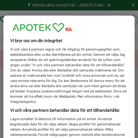
💊 Hämta dina recept här -
alltid fri frakt
Hämta ut recept
Logga in
Vad letar du efter idag?
Vi bryr oss om din integritet
Vi och våra
1
partners lagrar och får tillgång till personuppgifter som
webbläsardata eller unika identifierare på din enhet. Genom att välja Jag
Unknown error
accepterar tillåter du att spårningstekniker används för de syften som
anges under ”Vi och våra partners behandlar data för att tillhandahålla”.
Om du väljer Avvisa alla eller återkallar ditt samtycke inaktiveras de. Om
spårare är inaktiverade kan visst innehåll och vissa annonser som du ser
vara mindre relevanta för dig. Du kan återkomma till denna meny för att
ändra dina val eller återkalla ditt samtycke när som helst genom att klicka
på länken Anpassa cookieinställningar längst ned på webbsidan. Dina val
kommer att ha effekt inom vår Webbplats. Mer information finns i vår
integritetspolicy.
Vi och våra partners behandlar data för att tillhandahålla:
Lagra och/eller få åtkomst till information på en enhet. Använda
begränsade data för att välja reklam. Skapa profiler för personaliserad
reklam. Använda profiler för att välja personaliserad reklam. Mäta
reklamprestanda. Förstå målgrupper genom statistik eller kombinationer