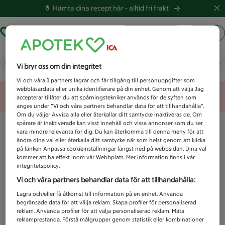
💊 Hämta dina recept här -
alltid fri frakt
Hämta ut recept
Logga in
Vad letar du efter idag?
Vi bryr oss om din integritet
Vi och våra
1
partners lagrar och får tillgång till personuppgifter som
webbläsardata eller unika identifierare på din enhet. Genom att välja Jag
Unknown error
accepterar tillåter du att spårningstekniker används för de syften som
anges under ”Vi och våra partners behandlar data för att tillhandahålla”.
Om du väljer Avvisa alla eller återkallar ditt samtycke inaktiveras de. Om
spårare är inaktiverade kan visst innehåll och vissa annonser som du ser
vara mindre relevanta för dig. Du kan återkomma till denna meny för att
ändra dina val eller återkalla ditt samtycke när som helst genom att klicka
på länken Anpassa cookieinställningar längst ned på webbsidan. Dina val
kommer att ha effekt inom vår Webbplats. Mer information finns i vår
integritetspolicy.
Vi och våra partners behandlar data för att tillhandahålla:
Lagra och/eller få åtkomst till information på en enhet. Använda
begränsade data för att välja reklam. Skapa profiler för personaliserad
reklam. Använda profiler för att välja personaliserad reklam. Mäta
reklamprestanda. Förstå målgrupper genom statistik eller kombinationer