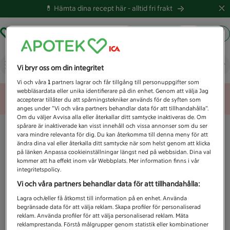
💊 Hämta dina recept här -
alltid fri frakt
Hämta ut recept
Logga in
Vad letar du efter idag?
Vi bryr oss om din integritet
Vi och våra
1
partners lagrar och får tillgång till personuppgifter som
webbläsardata eller unika identifierare på din enhet. Genom att välja Jag
Unknown error
accepterar tillåter du att spårningstekniker används för de syften som
anges under ”Vi och våra partners behandlar data för att tillhandahålla”.
Om du väljer Avvisa alla eller återkallar ditt samtycke inaktiveras de. Om
spårare är inaktiverade kan visst innehåll och vissa annonser som du ser
vara mindre relevanta för dig. Du kan återkomma till denna meny för att
ändra dina val eller återkalla ditt samtycke när som helst genom att klicka
på länken Anpassa cookieinställningar längst ned på webbsidan. Dina val
kommer att ha effekt inom vår Webbplats. Mer information finns i vår
integritetspolicy.
Vi och våra partners behandlar data för att tillhandahålla:
Lagra och/eller få åtkomst till information på en enhet. Använda
begränsade data för att välja reklam. Skapa profiler för personaliserad
reklam. Använda profiler för att välja personaliserad reklam. Mäta
reklamprestanda. Förstå målgrupper genom statistik eller kombinationer