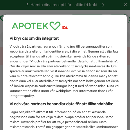
💊 Hämta dina recept här -
alltid fri frakt
Hämta ut recept
Logga in
Vad letar du efter idag?
Vi bryr oss om din integritet
Vi och våra
1
partners lagrar och får tillgång till personuppgifter som
webbläsardata eller unika identifierare på din enhet. Genom att välja Jag
Unknown error
accepterar tillåter du att spårningstekniker används för de syften som
anges under ”Vi och våra partners behandlar data för att tillhandahålla”.
Om du väljer Avvisa alla eller återkallar ditt samtycke inaktiveras de. Om
spårare är inaktiverade kan visst innehåll och vissa annonser som du ser
vara mindre relevanta för dig. Du kan återkomma till denna meny för att
ändra dina val eller återkalla ditt samtycke när som helst genom att klicka
på länken Anpassa cookieinställningar längst ned på webbsidan. Dina val
kommer att ha effekt inom vår Webbplats. Mer information finns i vår
integritetspolicy.
Vi och våra partners behandlar data för att tillhandahålla:
Lagra och/eller få åtkomst till information på en enhet. Använda
begränsade data för att välja reklam. Skapa profiler för personaliserad
reklam. Använda profiler för att välja personaliserad reklam. Mäta
reklamprestanda. Förstå målgrupper genom statistik eller kombinationer