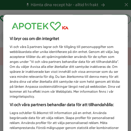
💊 Hämta dina recept här -
alltid fri frakt
Hämta ut recept
Logga in
Vad letar du efter idag?
Vi bryr oss om din integritet
Vi och våra
1
partners lagrar och får tillgång till personuppgifter som
webbläsardata eller unika identifierare på din enhet. Genom att välja Jag
Unknown error
accepterar tillåter du att spårningstekniker används för de syften som
anges under ”Vi och våra partners behandlar data för att tillhandahålla”.
Om du väljer Avvisa alla eller återkallar ditt samtycke inaktiveras de. Om
spårare är inaktiverade kan visst innehåll och vissa annonser som du ser
vara mindre relevanta för dig. Du kan återkomma till denna meny för att
ändra dina val eller återkalla ditt samtycke när som helst genom att klicka
på länken Anpassa cookieinställningar längst ned på webbsidan. Dina val
kommer att ha effekt inom vår Webbplats. Mer information finns i vår
integritetspolicy.
Vi och våra partners behandlar data för att tillhandahålla:
Lagra och/eller få åtkomst till information på en enhet. Använda
begränsade data för att välja reklam. Skapa profiler för personaliserad
reklam. Använda profiler för att välja personaliserad reklam. Mäta
reklamprestanda. Förstå målgrupper genom statistik eller kombinationer