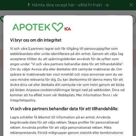
💊 Hämta dina recept här -
alltid fri frakt
Hämta ut recept
Logga in
Vad letar du efter idag?
Vi bryr oss om din integritet
Vi och våra
1
partners lagrar och får tillgång till personuppgifter som
webbläsardata eller unika identifierare på din enhet. Genom att välja Jag
Unknown error
accepterar tillåter du att spårningstekniker används för de syften som
anges under ”Vi och våra partners behandlar data för att tillhandahålla”.
Om du väljer Avvisa alla eller återkallar ditt samtycke inaktiveras de. Om
spårare är inaktiverade kan visst innehåll och vissa annonser som du ser
vara mindre relevanta för dig. Du kan återkomma till denna meny för att
ändra dina val eller återkalla ditt samtycke när som helst genom att klicka
på länken Anpassa cookieinställningar längst ned på webbsidan. Dina val
kommer att ha effekt inom vår Webbplats. Mer information finns i vår
integritetspolicy.
Vi och våra partners behandlar data för att tillhandahålla:
Lagra och/eller få åtkomst till information på en enhet. Använda
begränsade data för att välja reklam. Skapa profiler för personaliserad
reklam. Använda profiler för att välja personaliserad reklam. Mäta
reklamprestanda. Förstå målgrupper genom statistik eller kombinationer