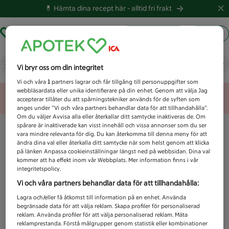
💊 Hämta dina recept här -
alltid fri frakt
Hämta ut recept
Logga in
Vad letar du efter idag?
Vi bryr oss om din integritet
Vi och våra
1
partners lagrar och får tillgång till personuppgifter som
webbläsardata eller unika identifierare på din enhet. Genom att välja Jag
Unknown error
accepterar tillåter du att spårningstekniker används för de syften som
anges under ”Vi och våra partners behandlar data för att tillhandahålla”.
Om du väljer Avvisa alla eller återkallar ditt samtycke inaktiveras de. Om
spårare är inaktiverade kan visst innehåll och vissa annonser som du ser
vara mindre relevanta för dig. Du kan återkomma till denna meny för att
ändra dina val eller återkalla ditt samtycke när som helst genom att klicka
på länken Anpassa cookieinställningar längst ned på webbsidan. Dina val
kommer att ha effekt inom vår Webbplats. Mer information finns i vår
integritetspolicy.
Vi och våra partners behandlar data för att tillhandahålla:
Lagra och/eller få åtkomst till information på en enhet. Använda
begränsade data för att välja reklam. Skapa profiler för personaliserad
reklam. Använda profiler för att välja personaliserad reklam. Mäta
reklamprestanda. Förstå målgrupper genom statistik eller kombinationer