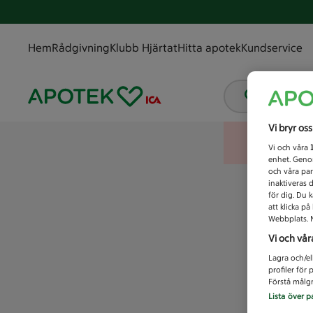
Hem
Rådgivning
Klubb Hjärtat
Hitta apotek
Kundservice
Vad letar
Vi bryr os
Vi och våra
enhet. Genom
och våra par
inaktiveras 
för dig. Du 
att klicka p
Webbplats. M
Vi och vår
Lagra och/el
profiler för
Förstå målgr
Lista över p