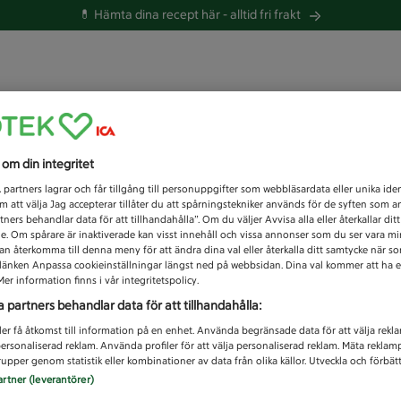
💊 Hämta dina recept här -
alltid fri frakt
 du efter idag?
s om din integritet
Unknown error
1
partners lagrar och får tillgång till personuppgifter som webbläsardata eller unika iden
 att välja Jag accepterar tillåter du att spårningstekniker används för de syften som 
tners behandlar data för att tillhandahålla”. Om du väljer Avvisa alla eller återkallar dit
de. Om spårare är inaktiverade kan visst innehåll och vissa annonser som du ser vara m
kan återkomma till denna meny för att ändra dina val eller återkalla ditt samtycke när 
å länken Anpassa cookieinställningar längst ned på webbsidan. Dina val kommer att ha e
er information finns i vår integritetspolicy.
a partners behandlar data för att tillhandahålla:
ler få åtkomst till information på en enhet. Använda begränsade data för att välja rekl
 personaliserad reklam. Använda profiler för att välja personaliserad reklam. Mäta reklam
upper genom statistik eller kombinationer av data från olika källor. Utveckla och förbättr
artner (leverantörer)