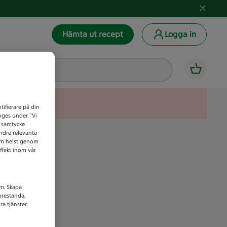
Hämta ut recept
Logga in
tifierare på din
anges under ”Vi
t samtycke
indre relevanta
som helst genom
ffekt inom vår
am. Skapa
prestanda.
a tjänster.