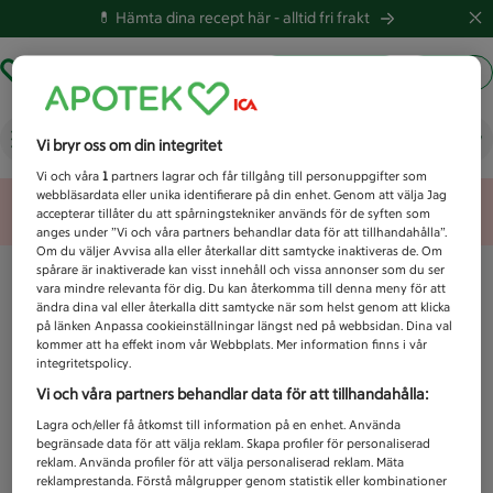
💊 Hämta dina recept här -
alltid fri frakt
Hämta ut recept
Logga in
Vad letar du efter idag?
Vi bryr oss om din integritet
Vi och våra
1
partners lagrar och får tillgång till personuppgifter som
webbläsardata eller unika identifierare på din enhet. Genom att välja Jag
Unknown error
accepterar tillåter du att spårningstekniker används för de syften som
anges under ”Vi och våra partners behandlar data för att tillhandahålla”.
Om du väljer Avvisa alla eller återkallar ditt samtycke inaktiveras de. Om
spårare är inaktiverade kan visst innehåll och vissa annonser som du ser
vara mindre relevanta för dig. Du kan återkomma till denna meny för att
ändra dina val eller återkalla ditt samtycke när som helst genom att klicka
på länken Anpassa cookieinställningar längst ned på webbsidan. Dina val
kommer att ha effekt inom vår Webbplats. Mer information finns i vår
integritetspolicy.
Vi och våra partners behandlar data för att tillhandahålla:
Lagra och/eller få åtkomst till information på en enhet. Använda
begränsade data för att välja reklam. Skapa profiler för personaliserad
reklam. Använda profiler för att välja personaliserad reklam. Mäta
reklamprestanda. Förstå målgrupper genom statistik eller kombinationer