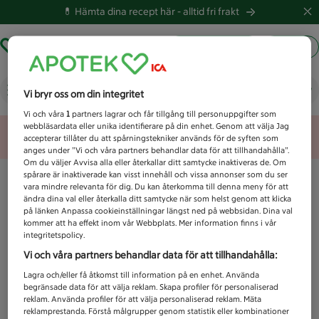
💊 Hämta dina recept här -
alltid fri frakt
Hämta ut recept
Logga in
Vad letar du efter idag?
Vi bryr oss om din integritet
Vi och våra
1
partners lagrar och får tillgång till personuppgifter som
webbläsardata eller unika identifierare på din enhet. Genom att välja Jag
Unknown error
accepterar tillåter du att spårningstekniker används för de syften som
anges under ”Vi och våra partners behandlar data för att tillhandahålla”.
Om du väljer Avvisa alla eller återkallar ditt samtycke inaktiveras de. Om
spårare är inaktiverade kan visst innehåll och vissa annonser som du ser
vara mindre relevanta för dig. Du kan återkomma till denna meny för att
ändra dina val eller återkalla ditt samtycke när som helst genom att klicka
på länken Anpassa cookieinställningar längst ned på webbsidan. Dina val
kommer att ha effekt inom vår Webbplats. Mer information finns i vår
integritetspolicy.
Vi och våra partners behandlar data för att tillhandahålla:
Lagra och/eller få åtkomst till information på en enhet. Använda
begränsade data för att välja reklam. Skapa profiler för personaliserad
reklam. Använda profiler för att välja personaliserad reklam. Mäta
reklamprestanda. Förstå målgrupper genom statistik eller kombinationer